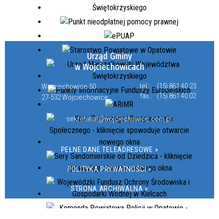
Urząd Gminy
w Wojciechowicach
tel.:
(15) 861 40 23
Wojciechowice 50
fax.:
(15) 861 40 02
27-532 Wojciechowice
sekretariat@wojciechowice.com.pl
PEŁNE DANE TELEADRESOWE »
POLITYKA PRYWATNOŚCI »
STRONA ARCHIWALNA »