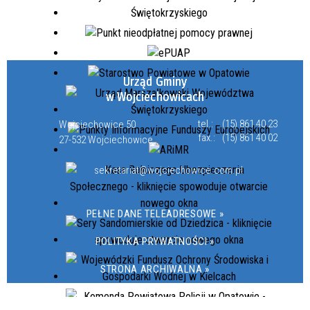
Urząd Gminy
w Wojciechowicach
tel.:
(15) 861 40 23
Wojciechowice 50
fax.:
(15) 861 40 02
27-532 Wojciechowice
sekretariat@wojciechowice.com.pl
PEŁNE DANE TELEADRESOWE »
POLITYKA PRYWATNOŚCI »
STRONA ARCHIWALNA »