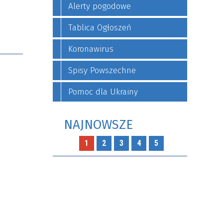
Alerty pogodowe
Tablica Ogłoszeń
Koronawirus
Spisy Powszechne
Pomoc dla Ukrainy
NAJNOWSZE
1
2
3
4
5