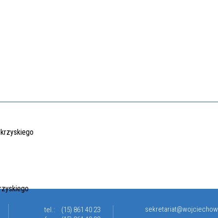
sekretariat@wojciechow
tel.:
(15) 861 40 23