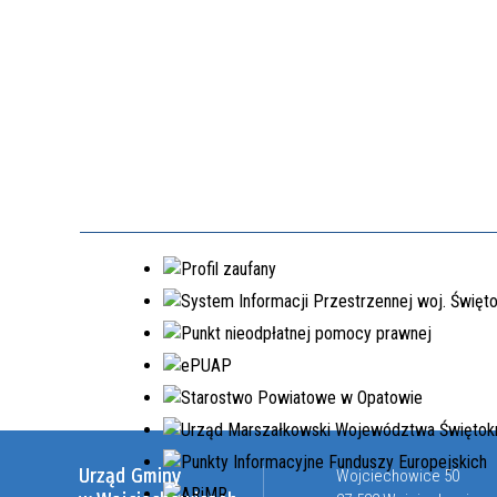
Urząd Gminy
Wojciechowice 50