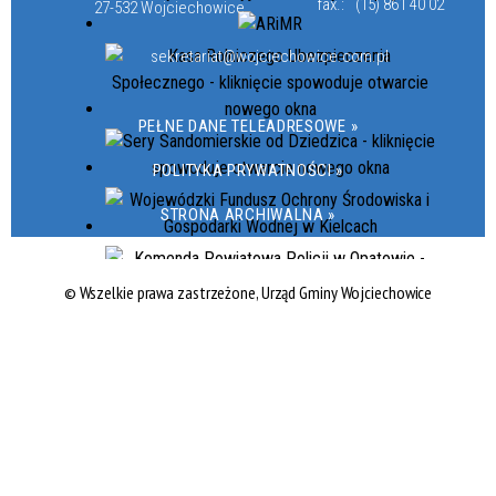
fax.:
(15) 861 40 02
27-532 Wojciechowice
sekretariat@wojciechowice.com.pl
PEŁNE DANE TELEADRESOWE »
POLITYKA PRYWATNOŚCI »
STRONA ARCHIWALNA »
© Wszelkie prawa zastrzeżone, Urząd Gminy Wojciechowice