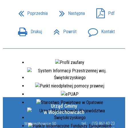
Poprzednia
Następna
Pdf
Drukuj
Powrót
Kontakt
Urząd Gminy
w Wojciechowicach
tel.:
(15) 861 40 23
Wojciechowice 50