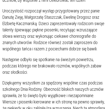
uczniów, by wspólnie z nimi celebrować ten dzień.
Uroczystość rozpoczął występ przygotowany przez panie
Danutę Zieję, Małgorzatę Staszczak, Ewelinę Drogosz oraz
Elżbietę Kaczmarską. Dzieci zaprezentowały rodzicom swoje
talenty śpiewając piękne piosenki, recytując wzruszające
słowa wierszy oraz wykonując ciekawe choreografie do
znanych utworów. Rodzice również zostali zaproszeni do
wspólnego tańca i razem z pociechami dobrze się bawili.
Następnie odbyło się spotkanie na świeżym powietrzu,
podczas którego nie brakowało rozmów, wspólnych zabaw
oraz słodkości.
Dziękujemy wszystkim za spędzony wspólnie czas podczas
szkolnego Dnia Rodziny. Obecność bliskich naszych uczniów
sprawiła, że to święto było wyjątkowe i niezapomniane.
Wiersze i piosenki kierowane w ich stronę na pewno sprawiły,
że niekiedy w oku zalśniła łza wzruszenia. Niech ta atmosfera