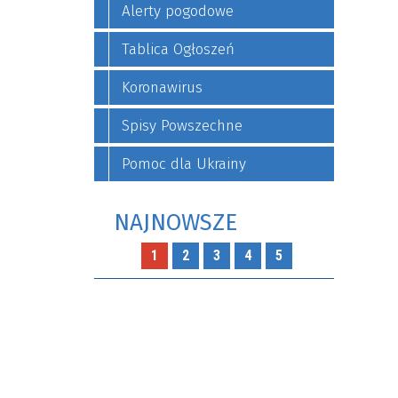
Alerty pogodowe
Tablica Ogłoszeń
Koronawirus
Spisy Powszechne
Pomoc dla Ukrainy
NAJNOWSZE
1
2
3
4
5