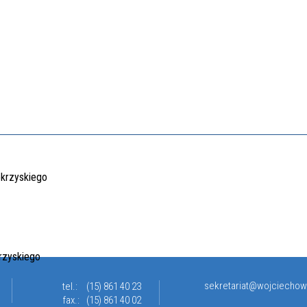
sekretariat@wojciechow
tel.:
(15) 861 40 23
fax.:
(15) 861 40 02