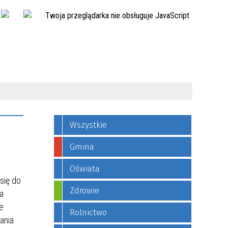
Twoja przeglądarka nie obsługuje JavaScript
Wszystkie
Gmina
Oświata
się do
Zdrowie
ła
e
Rolnictwo
ania